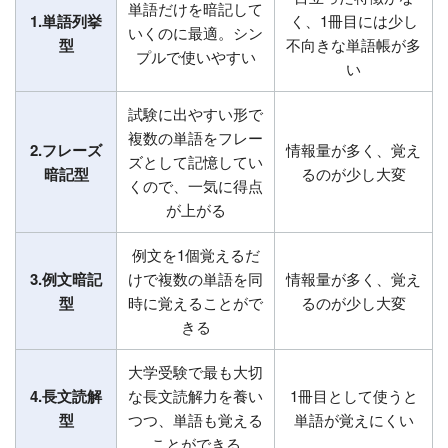
単語だけを暗記して
1.単語列挙
く、1冊目には少し
いくのに最適。シン
型
不向きな単語帳が多
プルで使いやすい
い
試験に出やすい形で
複数の単語をフレー
2.フレーズ
情報量が多く、覚え
ズとして記憶してい
暗記型
るのが少し大変
くので、一気に得点
が上がる
例文を1個覚えるだ
3.例文暗記
けで複数の単語を同
情報量が多く、覚え
型
時に覚えることがで
るのが少し大変
きる
大学受験で最も大切
4.長文読解
な長文読解力を養い
1冊目として使うと
型
つつ、単語も覚える
単語が覚えにくい
ことができる