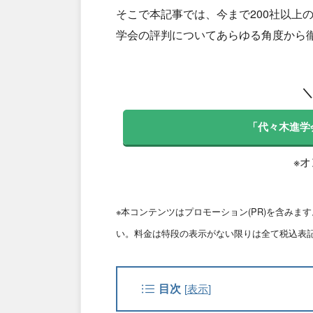
そこで本記事では、今まで200社以上
学会の評判についてあらゆる角度から
＼
「代々木進学
※
※本コンテンツはプロモーション(PR)を含み
い。料金は特段の表示がない限りは全て税込表
目次
[
表示
]