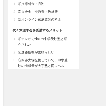
①指導料金・月謝
②入会金・交通費・教材費
③オンライン家庭教師の料金
代々木進学会を受講するメリット
①テレビでNo1の中学受験塾と紹
介された
②進路指導が素晴らしい
③四谷大塚提携していて、中学受
験の情報量が大手塾と同レベル
④家庭教師だけ・塾併用の両方で
中学受験に挑戦できる
⑤レベルの高い学生・プロ家庭教
師が両方在籍している
⑥しっかりとした学習プラン・毎