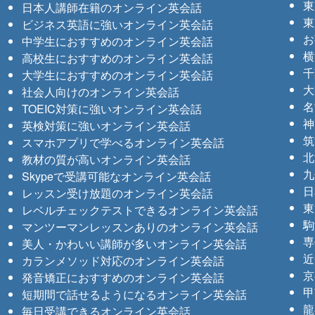
東
日本人講師在籍のオンライン英会話
東
ビジネス英語に強いオンライン英会話
お
中学生におすすめのオンライン英会話
横
高校生におすすめのオンライン英会話
千
大学生におすすめのオンライン英会話
大
社会人向けのオンライン英会話
名
TOEIC対策に強いオンライン英会話
神
英検対策に強いオンライン英会話
筑
スマホアプリで学べるオンライン英会話
北
教材の質が高いオンライン英会話
九
Skypeで受講可能なオンライン英会話
日
レッスン受け放題のオンライン英会話
東
レベルチェックテストできるオンライン英会話
駒
マンツーマンレッスンありのオンライン英会話
専
美人・かわいい講師が多いオンライン英会話
近
カランメソッド対応のオンライン英会話
京
発音矯正におすすめのオンライン英会話
甲
短期間で話せるようになるオンライン英会話
龍
毎日受講できるオンライン英会話