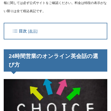
報に関しては必ず公式サイトをご確認ください。料金は特段の表示がな
い限りは全て税込表記です。
目次
[
表示
]
24時間営業のオンライン英会話の選
び方