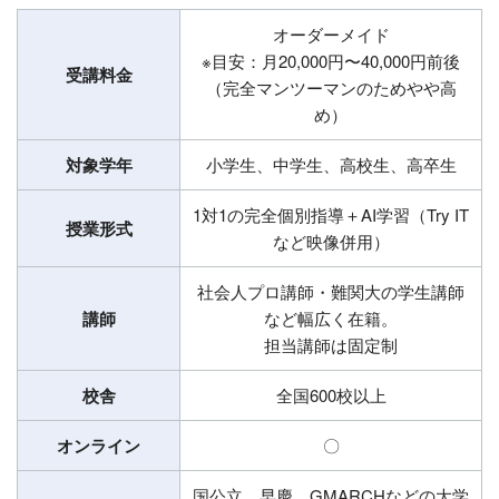
オーダーメイド
※目安：月20,000円〜40,000円前後
受講料金
（完全マンツーマンのためやや高
め）
対象学年
小学生、中学生、高校生、高卒生
1対1の完全個別指導＋AI学習（Try IT
授業形式
など映像併用）
社会人プロ講師・難関大の学生講師
講師
など幅広く在籍。
担当講師は固定制
校舎
全国600校以上
オンライン
〇
国公立、早慶、GMARCHなどの大学