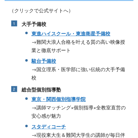
（クリックで公式サイトへ）
大手予備校
東進ハイスクール・東進衛星予備校
→難関大浪人合格を叶える質の高い映像授
業と徹底サポート
駿台予備校
→国立理系・医学部に強い伝統の大手予備
校
総合型個別指導塾
東京・関西個別指導学院
→講師マッチング×個別指導×全教室直営の
安心感が魅力
スタディコーチ
→現役東大生＆難関大学生の講師が毎日伴