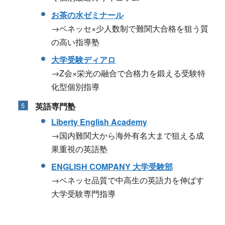
お茶の水ゼミナール
→ベネッセ×少人数制で難関大合格を狙う質
の高い指導塾
大学受験ディアロ
→Z会×栄光の融合で合格力を鍛える受験特
化型個別指導
英語専門塾
Liberty English Academy
→国内難関大から海外有名大まで狙える成
果重視の英語塾
ENGLISH COMPANY 大学受験部
→ベネッセ品質で中高生の英語力を伸ばす
大学受験専門指導