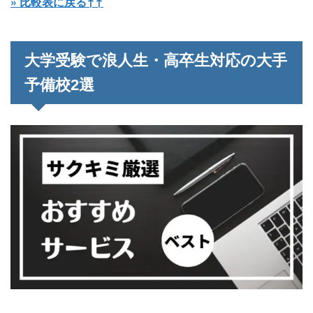
» 比較表に戻る↑↑
大学受験で浪人生・高卒生対応の大手
予備校2選