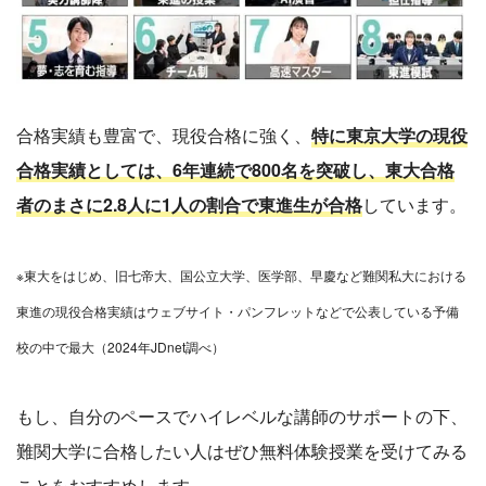
合格実績も豊富で、現役合格に強く、
特に東京大学の現役
合格実績としては、6年連続で800名を突破し、東大合格
者のまさに2.8人に1人の割合で東進生が合格
しています。
※東大をはじめ、旧七帝大、国公立大学、医学部、早慶など難関私大における
東進の現役合格実績はウェブサイト・パンフレットなどで公表している予備
校の中で最大（2024年JDnet調べ）
もし、自分のペースでハイレベルな講師のサポートの下、
難関大学に合格したい人はぜひ無料体験授業を受けてみる
ことをおすすめします。