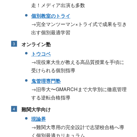
走！メディア出演も多数
個別教室のトライ
→完全マンツーマン×トライ式で成果を引き
出す個別最適学習
オンライン塾
トウコベ
→現役東大生が教える高品質授業を手頃に
受けられる個別指導
鬼管理専門塾
→旧帝大〜GMARCHまで大学別に徹底管理
する逆転合格指導
難関大学向け
現論界
→難関大専用の完全設計で志望校合格へ導
く個別最適カリキュラム