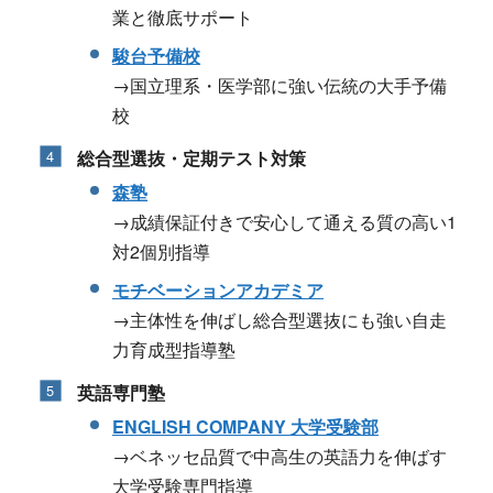
業と徹底サポート
駿台予備校
→国立理系・医学部に強い伝統の大手予備
校
総合型選抜・定期テスト対策
森塾
→成績保証付きで安心して通える質の高い1
対2個別指導
モチベーションアカデミア
→主体性を伸ばし総合型選抜にも強い自走
力育成型指導塾
英語専門塾
ENGLISH COMPANY 大学受験部
→ベネッセ品質で中高生の英語力を伸ばす
大学受験専門指導