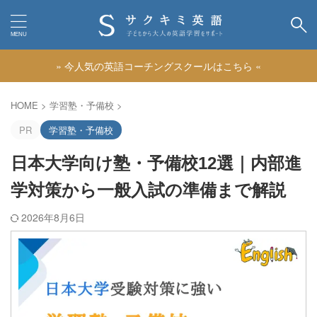
» 今人気の英語コーチングスクールはこちら «
カテゴリー
HOME
>
学習塾・予備校
>
PR
学習塾・予備校
日本大学向け塾・予備校12選｜内部進
学対策から一般入試の準備まで解説
2026年8月6日