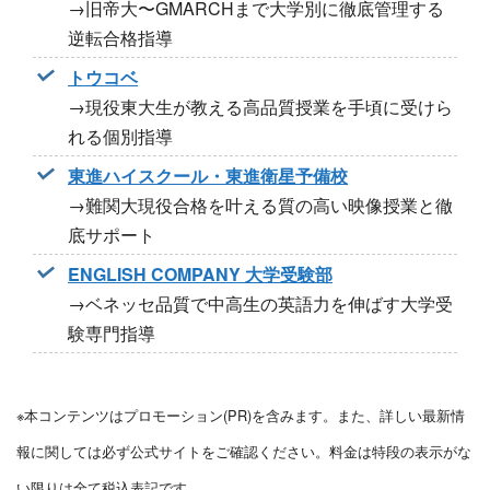
→旧帝大〜GMARCHまで大学別に徹底管理する
逆転合格指導
トウコベ
→現役東大生が教える高品質授業を手頃に受けら
れる個別指導
東進ハイスクール・東進衛星予備校
→難関大現役合格を叶える質の高い映像授業と徹
底サポート
ENGLISH COMPANY 大学受験部
→ベネッセ品質で中高生の英語力を伸ばす大学受
験専門指導
※本コンテンツはプロモーション(PR)を含みます。また、詳しい最新情
報に関しては必ず公式サイトをご確認ください。料金は特段の表示がな
い限りは全て税込表記です。