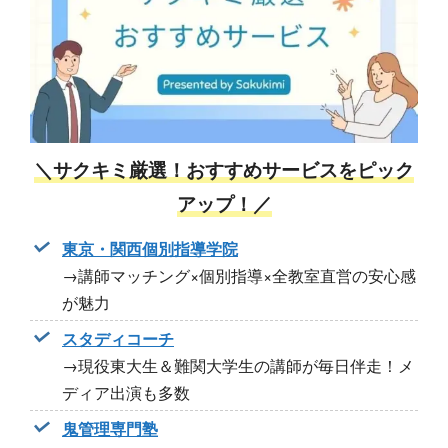
＼サクキミ厳選！おすすめサービスをピック
アップ！／
東京・関西個別指導学院
→講師マッチング×個別指導×全教室直営の安心感
が魅力
スタディコーチ
→現役東大生＆難関大学生の講師が毎日伴走！メ
ディア出演も多数
鬼管理専門塾