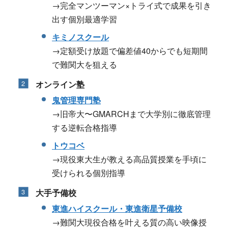
→完全マンツーマン×トライ式で成果を引き
出す個別最適学習
キミノスクール
→定額受け放題で偏差値40からでも短期間
で難関大を狙える
オンライン塾
鬼管理専門塾
→旧帝大〜GMARCHまで大学別に徹底管理
する逆転合格指導
トウコベ
→現役東大生が教える高品質授業を手頃に
受けられる個別指導
大手予備校
東進ハイスクール・東進衛星予備校
→難関大現役合格を叶える質の高い映像授