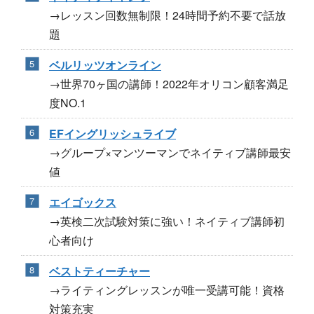
→レッスン回数無制限！24時間予約不要で話放
題
ベルリッツオンライン
→世界70ヶ国の講師！2022年オリコン顧客満足
度NO.1
EFイングリッシュライブ
→グループ×マンツーマンでネイティブ講師最安
値
エイゴックス
→英検二次試験対策に強い！ネイティブ講師初
心者向け
ベストティーチャー
→ライティングレッスンが唯一受講可能！資格
対策充実