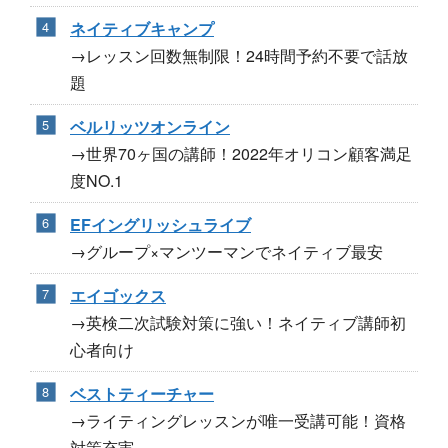
ネイティブキャンプ
→レッスン回数無制限！24時間予約不要で話放
題
ベルリッツオンライン
→世界70ヶ国の講師！2022年オリコン顧客満足
度NO.1
EFイングリッシュライブ
→グループ×マンツーマンでネイティブ最安
エイゴックス
→英検二次試験対策に強い！ネイティブ講師初
心者向け
ベストティーチャー
→ライティングレッスンが唯一受講可能！資格
対策充実