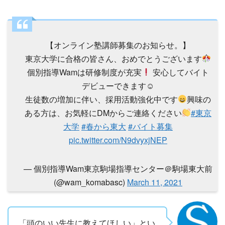
【オンライン塾講師募集のお知らせ。】
東京大学に合格の皆さん、おめでとうございます
個別指導Wamは研修制度が充実
安心してバイト
デビューできます☺
生徒数の増加に伴い、採用活動強化中です
興味の
ある方は、お気軽にDMからご連絡ください
#東京
大学
#春から東大
#バイト募集
pic.twitter.com/N9dvyxjNEP
— 個別指導Wam東京駒場指導センター＠駒場東大前
(@wam_komabasc)
March 11, 2021
「頭のいい先生に教えてほしい」とい