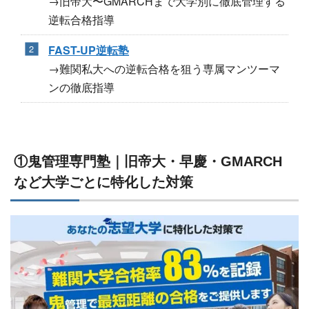
→旧帝大〜GMARCHまで大学別に徹底管理する
逆転合格指導
FAST-UP逆転塾
→難関私大への逆転合格を狙う専属マンツーマ
ンの徹底指導
①鬼管理専門塾｜旧帝大・早慶・GMARCH
など大学ごとに特化した対策