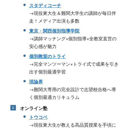
スタディコーチ
→現役東大生＆難関大学生の講師が毎日伴
走！メディア出演も多数
東京・関西個別指導学院
→講師マッチング×個別指導×全教室直営の
安心感が魅力
個別教室のトライ
→完全マンツーマン×トライ式で成果を引き
出す個別最適学習
現論界
→難関大専用の完全設計で志望校合格へ導
く個別最適カリキュラム
オンライン塾
トウコベ
→現役東大生が教える高品質授業を手頃に