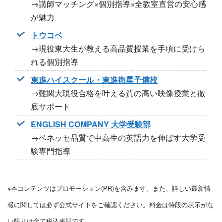
→講師マッチング×個別指導×全教室直営の安心感
が魅力
トウコベ
→現役東大生が教える高品質授業を手頃に受けら
れる個別指導
東進ハイスクール・東進衛星予備校
→難関大現役合格を叶える質の高い映像授業と徹
底サポート
ENGLISH COMPANY 大学受験部
→ベネッセ品質で中高生の英語力を伸ばす大学受
験専門指導
※本コンテンツはプロモーション(PR)を含みます。また、詳しい最新情
報に関しては必ず公式サイトをご確認ください。料金は特段の表示がな
い限りは全て税込表記です。