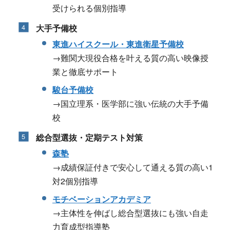
受けられる個別指導
大手予備校
東進ハイスクール・東進衛星予備校
→難関大現役合格を叶える質の高い映像授
業と徹底サポート
駿台予備校
→国立理系・医学部に強い伝統の大手予備
校
総合型選抜・定期テスト対策
森塾
→成績保証付きで安心して通える質の高い1
対2個別指導
モチベーションアカデミア
→主体性を伸ばし総合型選抜にも強い自走
力育成型指導塾