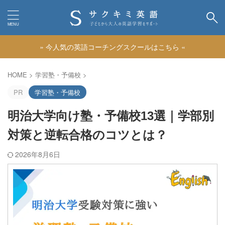
» 今人気の英語コーチングスクールはこちら «
カテゴリー
HOME
>
学習塾・予備校
>
PR
学習塾・予備校
明治大学向け塾・予備校13選｜学部別
対策と逆転合格のコツとは？
2026年8月6日