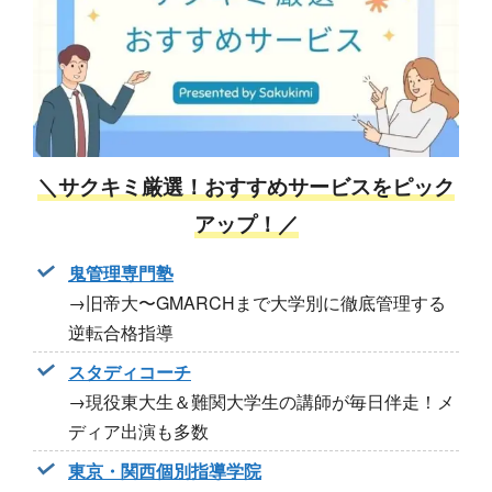
＼サクキミ厳選！おすすめサービスをピック
アップ！／
鬼管理専門塾
→旧帝大〜GMARCHまで大学別に徹底管理する
逆転合格指導
スタディコーチ
→現役東大生＆難関大学生の講師が毎日伴走！メ
ディア出演も多数
東京・関西個別指導学院