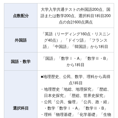
大学入学共通テストの外国語200点、国
点数配分
語または数学200点、選択科目1科目200
点の合計600点満点
「英語（リーディング160点・リスニン
外国語
グ40点）」「ドイツ語」「フランス
語」「中国語」「韓国語」から1科目
「国語」「数学Ⅰ・A」「数学Ⅱ・B」
国語・数学
から1科目
■地理歴史、公民、数学、理科から高得
点1科目
・地理歴史「地総、地理探究」「歴総、
日本史探究」「歴総、世界史探究」
・公民「公共、倫理」「公共、政・経」
選択科目
・数学「数学Ⅰ・A」「数学Ⅱ・B」
・理科「物理基礎」「化学基礎」「生物