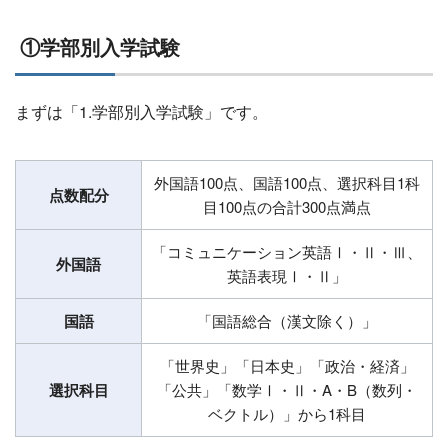
①学部別入学試験
まずは「1.学部別入学試験」です。
外国語100点、国語100点、選択科目1科
点数配分
目100点の合計300点満点
「コミュニケーション英語Ⅰ・Ⅱ・Ⅲ、
外国語
英語表現Ⅰ・Ⅱ」
国語
「国語総合（漢文除く）」
「世界史」「日本史」「政治・経済」
選択科目
「公共」「数学Ⅰ・Ⅱ・A・B（数列・
ベクトル）」から1科目