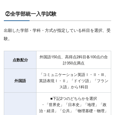
②全学部統一入学試験
出願した学部・学科・方式が指定している科目を選択、受
験。
外国語150点、高得点2科目各100点の合
点数配分
計350点満点
「コミュニケーション英語Ⅰ・Ⅱ・Ⅲ、
外国語
英語表現Ⅰ・Ⅱ」「ドイツ語」「フラン
ス語」から1科目
■下記2つのどちらかを選択
・「世界史」「日本史」「地理」「政
治・経済」「公共」「物理基礎・物理」