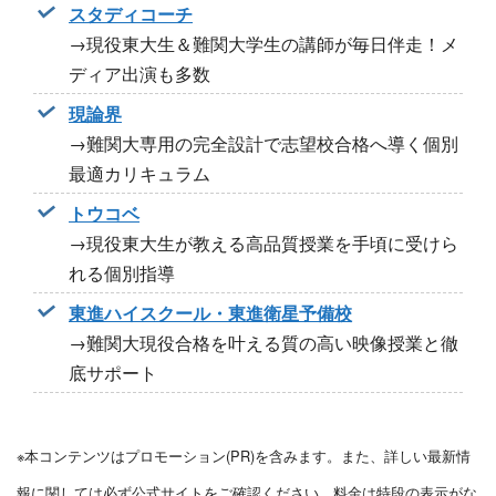
スタディコーチ
→現役東大生＆難関大学生の講師が毎日伴走！メ
ディア出演も多数
現論界
→難関大専用の完全設計で志望校合格へ導く個別
最適カリキュラム
トウコベ
→現役東大生が教える高品質授業を手頃に受けら
れる個別指導
東進ハイスクール・東進衛星予備校
→難関大現役合格を叶える質の高い映像授業と徹
底サポート
※本コンテンツはプロモーション(PR)を含みます。また、詳しい最新情
報に関しては必ず公式サイトをご確認ください。料金は特段の表示がな