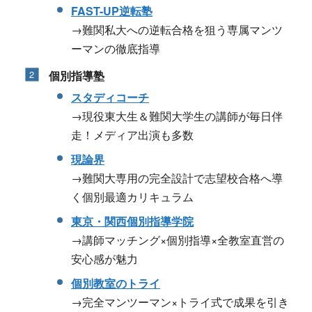
FAST-UP逆転塾
→難関私大への逆転合格を狙う専属マンツ
ーマンの徹底指導
個別指導塾
スタディコーチ
→現役東大生＆難関大学生の講師が毎日伴
走！メディア出演も多数
現論界
→難関大専用の完全設計で志望校合格へ導
く個別最適カリキュラム
東京・関西個別指導学院
→講師マッチング×個別指導×全教室直営の
安心感が魅力
個別教室のトライ
→完全マンツーマン×トライ式で成果を引き