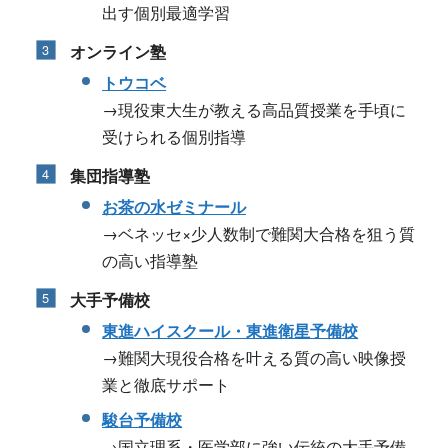
出す個別最適学習
オンライン塾
トウコベ
→現役東大生が教える高品質授業を手頃に
受けられる個別指導
集団指導塾
お茶の水ゼミナール
→ベネッセ×少人数制で難関大合格を狙う質
の高い指導塾
大手予備校
東進ハイスクール・東進衛星予備校
→難関大現役合格を叶える質の高い映像授
業と徹底サポート
駿台予備校
→国立理系・医学部に強い伝統の大手予備