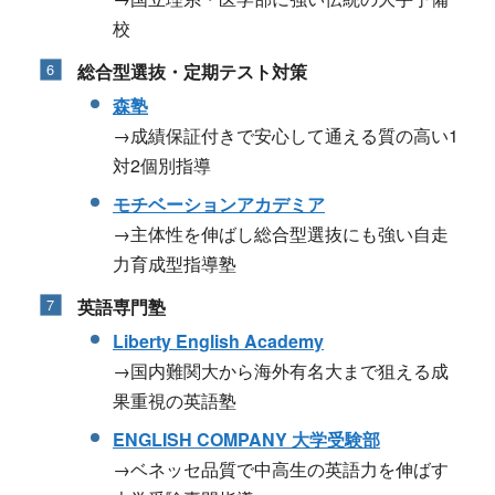
校
総合型選抜・定期テスト対策
森塾
→成績保証付きで安心して通える質の高い1
対2個別指導
モチベーションアカデミア
→主体性を伸ばし総合型選抜にも強い自走
力育成型指導塾
英語専門塾
Liberty English Academy
→国内難関大から海外有名大まで狙える成
果重視の英語塾
ENGLISH COMPANY 大学受験部
→ベネッセ品質で中高生の英語力を伸ばす