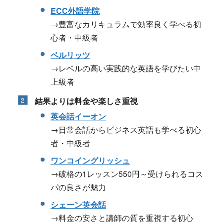
ECC外語学院
→豊富なカリキュラムで効率良く学べる初
心者・中級者
ベルリッツ
→レベルの高い実践的な英語を学びたい中
上級者
結果よりは料金や楽しさ重視
英会話イーオン
→日常会話からビジネス英語も学べる初心
者・中級者
ワンコイングリッシュ
→破格の1レッスン550円～受けられるコス
パの良さが魅力
シェーン英会話
→料金の安さと講師の質を重視する初心