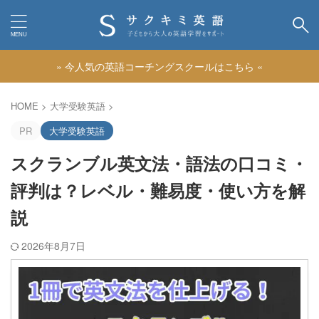
» 今人気の英語コーチングスクールはこちら «
カテゴリー
HOME
>
大学受験英語
>
PR
大学受験英語
スクランブル英文法・語法の口コミ・
評判は？レベル・難易度・使い方を解
説
2026年8月7日