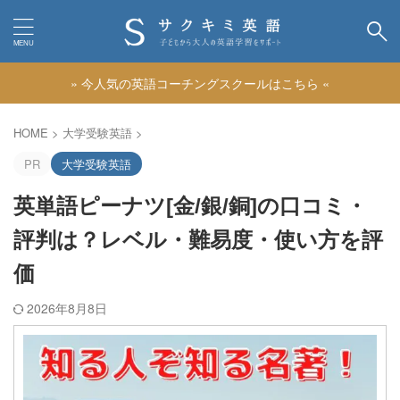
» 今人気の英語コーチングスクールはこちら «
カテゴリー
HOME
>
大学受験英語
>
PR
大学受験英語
英単語ピーナツ[金/銀/銅]の口コミ・
評判は？レベル・難易度・使い方を評
価
2026年8月8日