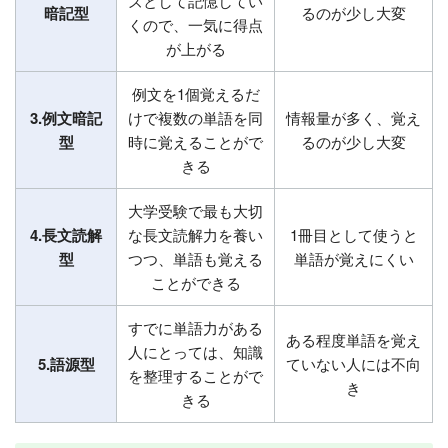
ズとして記憶してい
暗記型
るのが少し大変
くので、一気に得点
が上がる
例文を1個覚えるだ
3.例文暗記
けで複数の単語を同
情報量が多く、覚え
型
時に覚えることがで
るのが少し大変
きる
大学受験で最も大切
4.長文読解
な長文読解力を養い
1冊目として使うと
型
つつ、単語も覚える
単語が覚えにくい
ことができる
すでに単語力がある
ある程度単語を覚え
人にとっては、知識
5.語源型
ていない人には不向
を整理することがで
き
きる