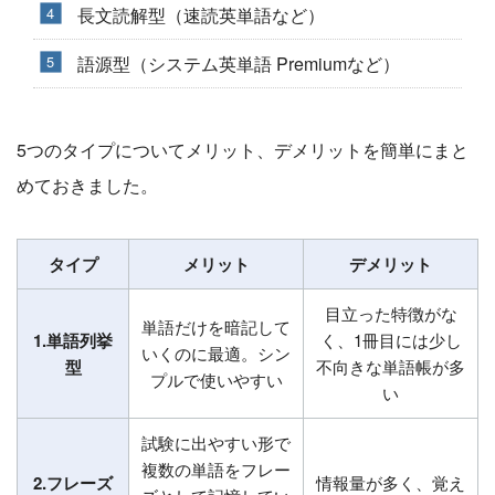
長文読解型（速読英単語など）
語源型（システム英単語 Premiumなど）
5つのタイプについてメリット、デメリットを簡単にまと
めておきました。
タイプ
メリット
デメリット
目立った特徴がな
単語だけを暗記して
1.単語列挙
く、1冊目には少し
いくのに最適。シン
型
不向きな単語帳が多
プルで使いやすい
い
試験に出やすい形で
複数の単語をフレー
2.フレーズ
情報量が多く、覚え