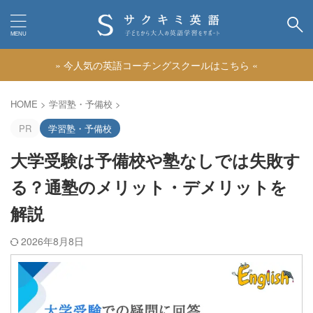
» 今人気の英語コーチングスクールはこちら «
カテゴリー
HOME
>
学習塾・予備校
>
PR
学習塾・予備校
大学受験は予備校や塾なしでは失敗す
る？通塾のメリット・デメリットを
解説
2026年8月8日