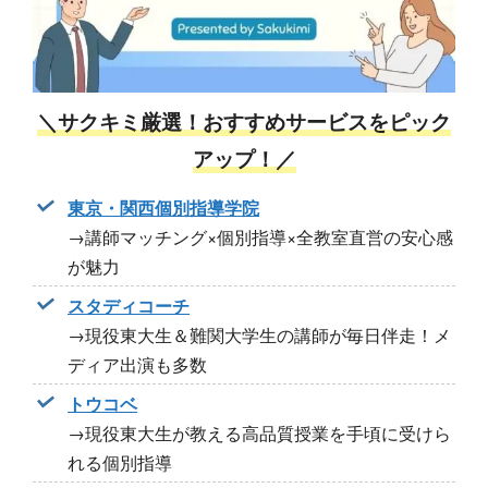
＼サクキミ厳選！おすすめサービスをピック
アップ！／
東京・関西個別指導学院
→講師マッチング×個別指導×全教室直営の安心感
が魅力
スタディコーチ
→現役東大生＆難関大学生の講師が毎日伴走！メ
ディア出演も多数
トウコベ
→現役東大生が教える高品質授業を手頃に受けら
れる個別指導