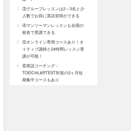
③グループレッスンは2～3名と少
人数でお得に英語習得ができる
④マンツーマンレッスンも全国の
校舎で受講できる
⑤オンライン専用コースあり！ネ
イティブ講師と24時間レッスン受
講が可能！
⑥英語コーチング：
TOEIC®︎L&RTEST対策の2ヶ月短
期集中コースもあり
NOVA(ノバ)の特徴5つ
①全国290校以上の教室があるの
で通いやすい
②グループやマンツーマンなどレ
ッスンスタイルが自由に選べる