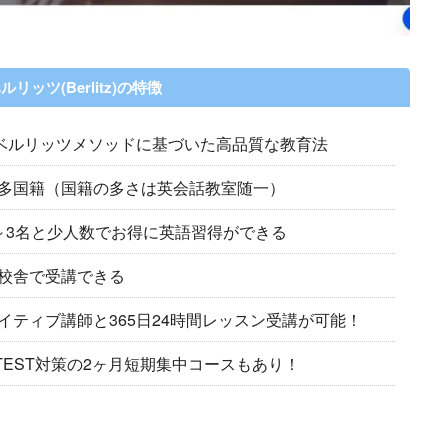
ルリッツ(Berlitz)の特徴
のベルリッツメソッドに基づいた高品質な教育法
多国籍（国籍の多さは英会話教室随一）
～3名と少人数でお得に英語習得ができる
校舎で受講できる
ティブ講師と365日24時間レッスン受講が可能！
&RTEST対策の2ヶ月短期集中コースもあり！