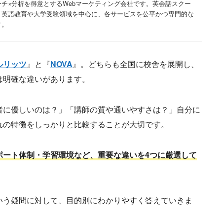
チ×分析を得意とするWebマーケティング会社です。英会話スクー
、英語教育や大学受験領域を中心に、各サービスを公平かつ専門的な
す。
ルリッツ
』と『
NOVA
』。どちらも全国に校舎を展開し、
は明確な違いがあります。
者に優しいのは？」「講師の質や通いやすさは？」自分に
れの特徴をしっかりと比較することが大切です。
ポート体制・学習環境など、重要な違いを4つに厳選して
いう疑問に対して、目的別にわかりやすく答えていきま