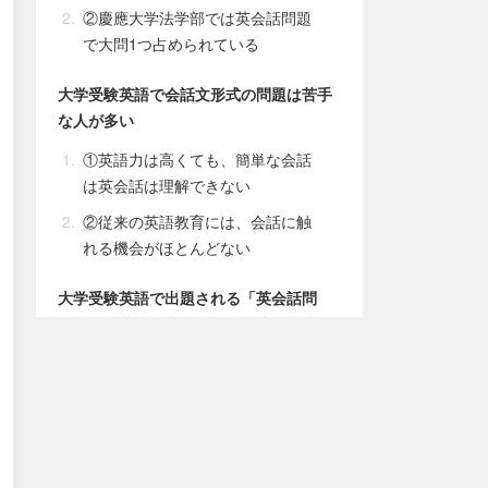
②慶應大学法学部では英会話問題
で大問1つ占められている
大学受験英語で会話文形式の問題は苦手
な人が多い
①英語力は高くても、簡単な会話
は英会話は理解できない
②従来の英語教育には、会話に触
れる機会がほとんどない
大学受験英語で出題される「英会話問
題」と「英語長文問題」との違いを比較
大学受験英語の正しい英会話問題対策・
勉強法
①問題の解き方を知る
②頻出の穴埋め問題の解き方を覚