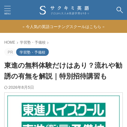
» 今人気の英語コーチングスクールはこちら «
カテゴリー
HOME
>
学習塾・予備校
>
PR
学習塾・予備校
東進の無料体験だけはあり？流れや勧
誘の有無を解説｜特別招待講習も
2026年8月5日