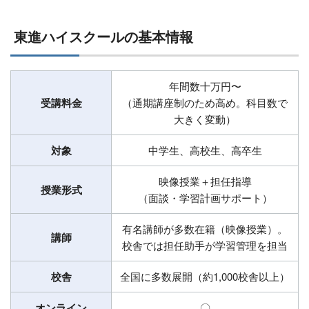
東進ハイスクールの基本情報
年間数十万円〜
受講料金
（通期講座制のため高め。科目数で
大きく変動）
対象
中学生、高校生、高卒生
映像授業＋担任指導
授業形式
（面談・学習計画サポート）
有名講師が多数在籍（映像授業）。
講師
校舎では担任助手が学習管理を担当
校舎
全国に多数展開（約1,000校舎以上）
オンライン
〇