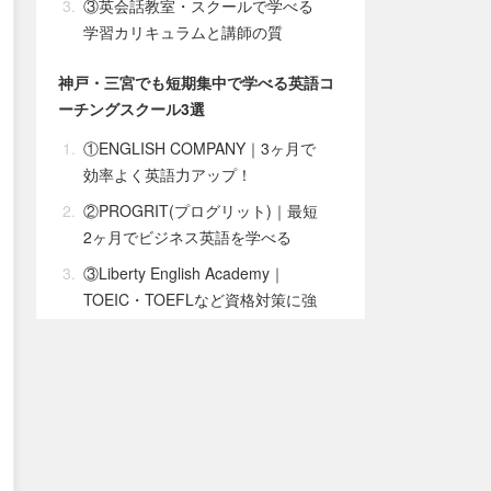
③英会話教室・スクールで学べる
学習カリキュラムと講師の質
神戸・三宮でも短期集中で学べる英語コ
ーチングスクール3選
①ENGLISH COMPANY｜3ヶ月で
効率よく英語力アップ！
②PROGRIT(プログリット)｜最短
2ヶ月でビジネス英語を学べる
③Liberty English Academy｜
TOEIC・TOEFLなど資格対策に強
い
神戸・三宮で質が高い大手英会話スクー
ルおすすめ7選
①ベルリッツ(Berlitz)｜2022年オ
リコン顧客満足度総合NO.1