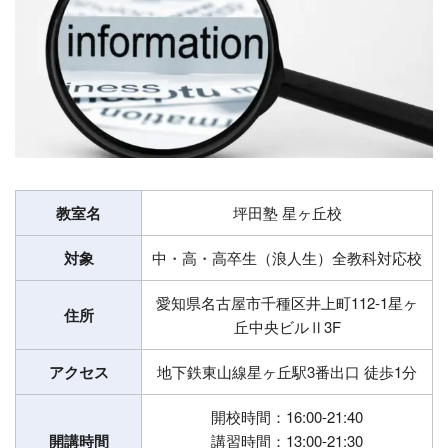
教室名
坪田塾 星ヶ丘校
対象
中・高・高卒生（浪人生）全教科対応校
愛知県名古屋市千種区井上町112-1星ヶ
住所
丘中央ビルⅡ3F
アクセス
地下鉄東山線星ヶ丘駅3番出口 徒歩1分
開校時間：16:00-21:40
開講時間
講習時間：13:00-21:30