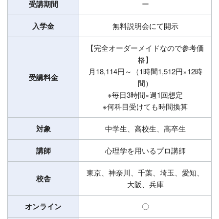
受講期間
ー
入学金
無料説明会にて開示
【完全オーダーメイドなので参考価
格】
月18,114円～（1時間1,512円×12時
受講料金
間）
※毎日3時間×週1回想定
※何科目受けても時間換算
対象
中学生、高校生、高卒生
講師
心理学を用いるプロ講師
東京、神奈川、千葉、埼玉、愛知、
校舎
大阪、兵庫
オンライン
〇