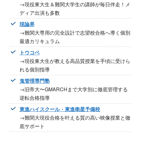
→現役東大生＆難関大学生の講師が毎日伴走！メ
ディア出演も多数
現論界
→難関大専用の完全設計で志望校合格へ導く個別
最適カリキュラム
トウコベ
→現役東大生が教える高品質授業を手頃に受けら
れる個別指導
鬼管理専門塾
→旧帝大〜GMARCHまで大学別に徹底管理する
逆転合格指導
東進ハイスクール・東進衛星予備校
→難関大現役合格を叶える質の高い映像授業と徹
底サポート