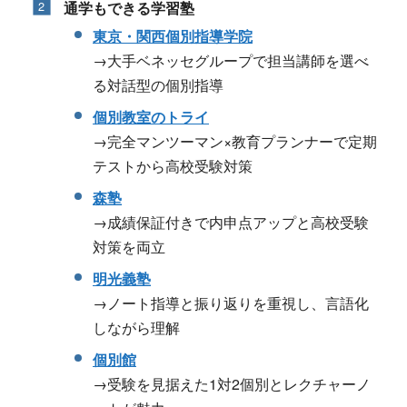
通学もできる学習塾
東京・関西個別指導学院
→大手ベネッセグループで担当講師を選べ
る対話型の個別指導
個別教室のトライ
→完全マンツーマン×教育プランナーで定期
テストから高校受験対策
森塾
→成績保証付きで内申点アップと高校受験
対策を両立
明光義塾
→ノート指導と振り返りを重視し、言語化
しながら理解
個別館
→受験を見据えた1対2個別とレクチャーノ