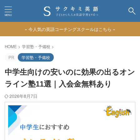
» 今人気の英語コーチングスクールはこちら «
カテゴリー
HOME
>
学習塾・予備校
>
PR
学習塾・予備校
中学生向けの安いのに効果の出るオン
ライン塾11選｜入会金無料あり
2026年8月7日