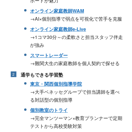
ポートが魅力
オンライン家庭教師WAM
→AI×個別指導で弱点を可視化で苦手を克服
オンライン家庭教師e-Live
→1コマ30分～の柔軟さと担当スタッフ伴走
が強み
スマートレーダー
→難関大生の家庭教師を個人契約で探せる
通学もできる学習塾
東京・関西個別指導学院
→大手ベネッセグループで担当講師を選べ
る対話型の個別指導
個別教室のトライ
→完全マンツーマン×教育プランナーで定期
テストから高校受験対策