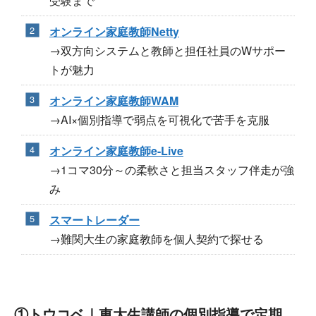
受験まで
オンライン家庭教師Netty
→双方向システムと教師と担任社員のWサポー
トが魅力
オンライン家庭教師WAM
→AI×個別指導で弱点を可視化で苦手を克服
オンライン家庭教師e-Live
→1コマ30分～の柔軟さと担当スタッフ伴走が強
み
スマートレーダー
→難関大生の家庭教師を個人契約で探せる
①トウコベ｜東大生講師の個別指導で定期