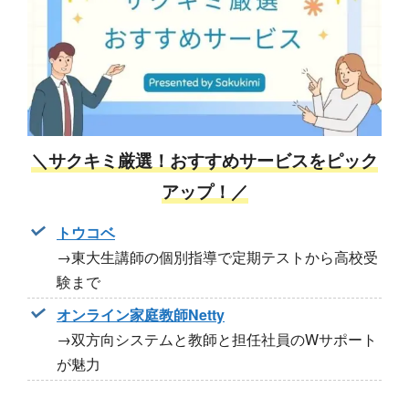
＼サクキミ厳選！おすすめサービスをピック
アップ！／
トウコベ
→東大生講師の個別指導で定期テストから高校受
験まで
オンライン家庭教師Netty
→双方向システムと教師と担任社員のWサポート
が魅力