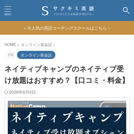
» 今人気の英語コーチングスクールはこちら «
カテゴリー
HOME
>
オンライン英会話
>
PR
オンライン英会話
ネイティブキャンプのネイティブ受
け放題はおすすめ？【口コミ・料金】
2026年8月6日