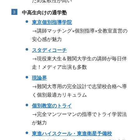
ため柔軟性が高い
中高生向けの通学塾
東京個別指導学院
→講師マッチング×個別指導×全教室直営の
安心感が魅力
スタディコーチ
→現役東大生＆難関大学生の講師が毎日伴
走！メディア出演も多数
現論界
→難関大専用の完全設計で志望校合格へ導
く個別最適カリキュラム
個別教室のトライ
→完全マンツーマンの指導でトライ学習法
が魅力
東進ハイスクール・東進衛星予備校