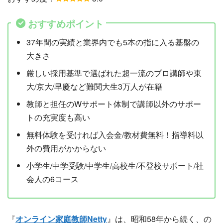
おすすめポイント
37年間の実績と業界内でも5本の指に入る基盤の
大きさ
厳しい採用基準で選ばれた超一流のプロ講師や東
大/京大/早慶など難関大生3万人が在籍
教師と担任のWサポート体制で講師以外のサポー
トの充実度も高い
無料体験を受ければ入会金/教材費無料！指導料以
外の費用がかからない
小学生/中学受験/中学生/高校生/不登校サポート/社
会人の6コース
『
オンライン家庭教師Netty
』は、昭和58年から続く、の