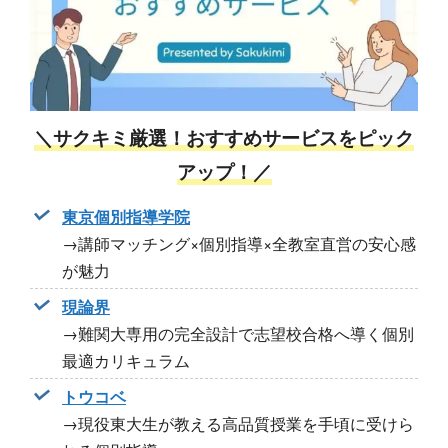
＼サクキミ厳選！おすすめサービスをピック
アップ！／
東京個別指導学院
→講師マッチング×個別指導×全教室直営の安心感
が魅力
現論界
→難関大専用の完全設計で志望校合格へ導く個別
最適カリキュラム
トウコベ
→現役東大生が教える高品質授業を手頃に受けら