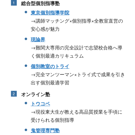
総合型個別指導塾
東京個別指導学院
→講師マッチング×個別指導×全教室直営の
安心感が魅力
現論界
→難関大専用の完全設計で志望校合格へ導
く個別最適カリキュラム
個別教室のトライ
→完全マンツーマン×トライ式で成果を引き
出す個別最適学習
オンライン塾
トウコベ
→現役東大生が教える高品質授業を手頃に
受けられる個別指導
鬼管理専門塾