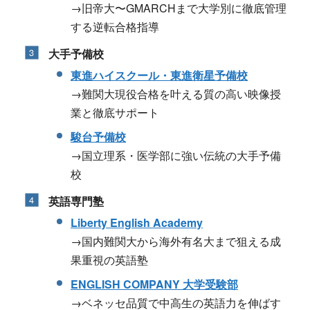
→旧帝大〜GMARCHまで大学別に徹底管理
する逆転合格指導
大手予備校
東進ハイスクール・東進衛星予備校
→難関大現役合格を叶える質の高い映像授
業と徹底サポート
駿台予備校
→国立理系・医学部に強い伝統の大手予備
校
英語専門塾
Liberty English Academy
→国内難関大から海外有名大まで狙える成
果重視の英語塾
ENGLISH COMPANY 大学受験部
→ベネッセ品質で中高生の英語力を伸ばす