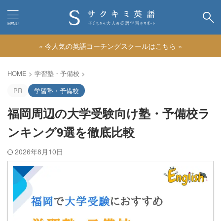
» 今人気の英語コーチングスクールはこちら «
カテゴリー
HOME
>
学習塾・予備校
>
PR
学習塾・予備校
福岡周辺の大学受験向け塾・予備校ラ
ンキング9選を徹底比較
2026年8月10日