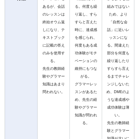
あるが、会話
る。何度も繰
組みではない
のレッスンは
り返し、すら
ため、より
終始オウム返
すらと言えた
「自然な会
しになり、テ
時に、達成感
話」に近いレ
キストブック
を感じられ、
ッスンにな
に記載の答え
何度もある成
る。間違えた
のみを使用す
功体験がモチ
部分を何度も
る。
ベーションの
繰り返したり
先生の教師経
維持にもつな
すらすら言え
験やグラマー
がる。
るまでチャレ
知識はあまり
グラマーレッ
ンジしないた
問われない。
スンがあるた
め、DMEのよ
め、先生の経
うな達成感や
験やグラマー
成功体験は薄
知識が問われ
い。
る。
先生の教師経
験とグラマー
知識が大いに