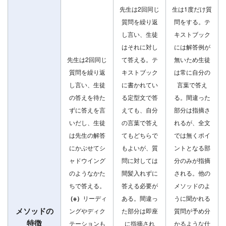
先生は2回同じ
生は1度だけ質
質問を繰り返
問をする。テ
し言い、生徒
キストブック
はそれに対し
には解答例が
先生は2回同じ
て答える。テ
無いため生徒
質問を繰り返
キストブック
は常に自分の
し言い、生徒
に書かれてい
言葉で答え
の答えを待た
る定型文で答
る。間違った
ずに答えを言
えても、自分
部分は指摘さ
いだし、生徒
の言葉で答え
れるが、全文
は先生の解答
てもどちらで
では無くポイ
にかぶせてシ
もよいが、質
ントとなる部
ャドウイング
問に対しては
分のみが指摘
のようなかた
間髪入れずに
される。他の
ちで答える。
答える必要が
メソッドのよ
（※）
リーディ
ある。間違っ
うに聞かれる
メソッドの
ングやディク
た部分は即座
質問が予め分
特徴
テーションも
に指摘され
かるような仕