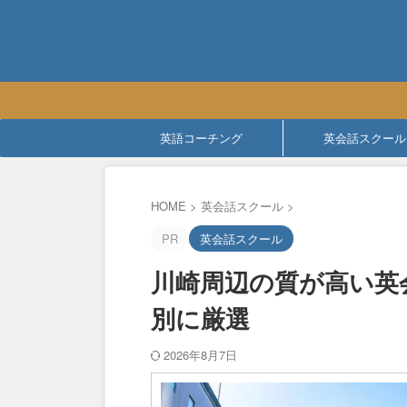
英語コーチング
英会話スクール
HOME
>
英会話スクール
>
PR
英会話スクール
川崎周辺の質が高い英
別に厳選
2026年8月7日