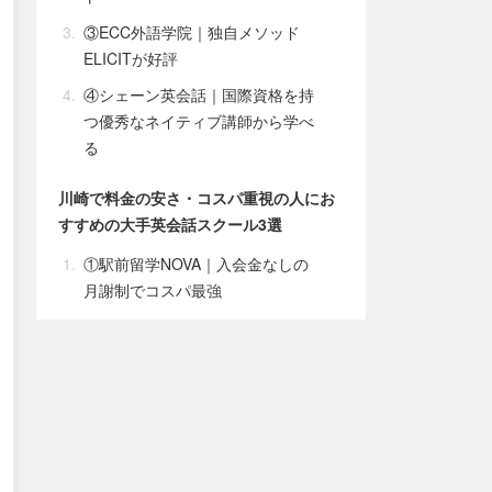
③ECC外語学院｜独自メソッド
ELICITが好評
④シェーン英会話｜国際資格を持
つ優秀なネイティブ講師から学べ
る
川崎で料金の安さ・コスパ重視の人にお
すすめの大手英会話スクール3選
①駅前留学NOVA｜入会金なしの
月謝制でコスパ最強
②ロゼッタストーン・ラーニング
センター｜コスパが良いマンツー
マンレッスン
③MeRISE(ミライズ)英会話｜マン
ツーマン専門でオンライン英会話
受け放題